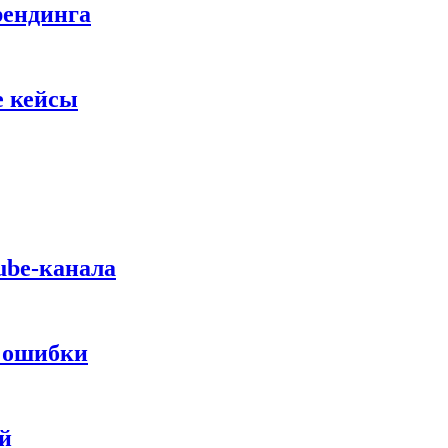
рендинга
е кейсы
ube-канала
и ошибки
й