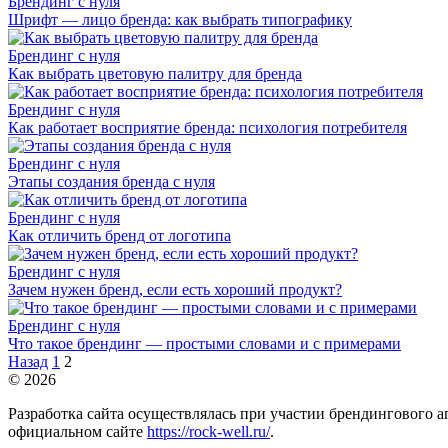
Брендинг с нуля
Шрифт — лицо бренда: как выбрать типографику
Брендинг с нуля
Как выбрать цветовую палитру для бренда
Брендинг с нуля
Как работает восприятие бренда: психология потребителя
Брендинг с нуля
Этапы создания бренда с нуля
Брендинг с нуля
Как отличить бренд от логотипа
Брендинг с нуля
Зачем нужен бренд, если есть хороший продукт?
Брендинг с нуля
Что такое брендинг — простыми словами и с примерами
Пагинация
Назад
1
2
записей
© 2026
Разработка сайта осуществлялась при участии брендингового 
официальном сайте
https://rock-well.ru/
.