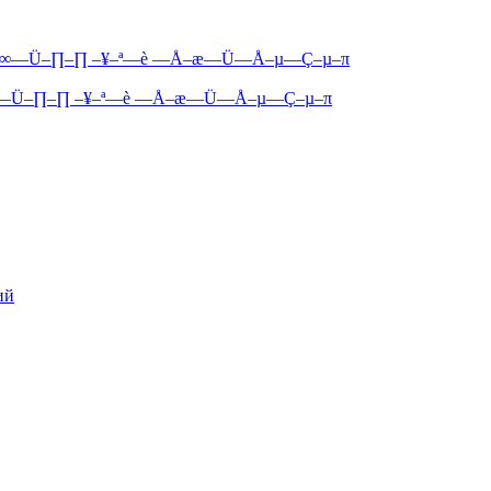
–∞—Ü–∏–∏ –¥–ª—è —Å–æ—Ü—Å–µ—Ç–µ–π