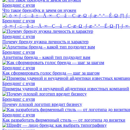
Брендинг с нуля
Что такое брендбук и зачем он нужен
Брендинг с нуля
–ö–∞–∫ –≤—ã–±—Ä–∞—Ç—å —Ç–æ–Ω –∫–æ–º–º—É–Ω–∏–∫
Брендинг с нуля
Почему бренду нужна личность и характер
Брендинг с нуля
Архетипы бренда – какой тип подходит вам
Брендинг с нуля
Как сформировать голос бренда — шаг за шагом
Брендинг с нуля
Примеры удачной и неудачной айдентики известных компаний
Брендинг с нуля
Почему плохой логотип вредит бизнесу
Брендинг с нуля
Как разработать фирменный стиль — от логотипа до визитки